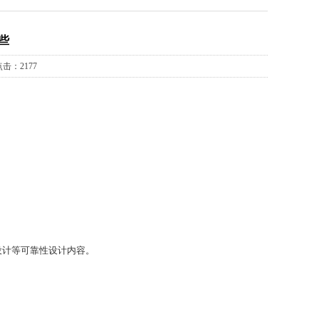
些
点击：2177
。
设计等可靠性设计内容。
控机