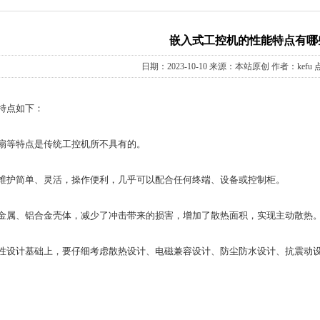
嵌入式工控机的性能特点有哪
日期：2023-10-10 来源：本站原创 作者：kefu 
特点如下：
扇等特点是传统工控机所不具有的。
维护简单、灵活，操作便利，几乎可以配合任何终端、设备或控制柜。
金属、铝合金壳体，减少了冲击带来的损害，增加了散热面积，实现主动散热
性设计基础上，要仔细考虑散热设计、电磁兼容设计、防尘防水设计、抗震动
BOX-HM86无风扇工业计算机
新款MINIBOX嵌入式无风扇工