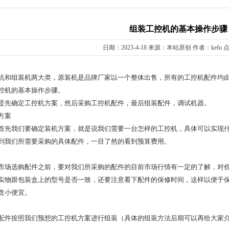
组装工控机的基本操作步骤
日期：2023-4-18 来源：本站原创 作者：kefu 点
机和组装机两大类，原装机是品牌厂家以一个整体出售，所有的工控机配件均
控机的基本操作步骤。
是先确定工控机方案，然后采购工控机配件，最后组装配件，调试机器。
方案
首先我们要确定装机方案，就是说我们需要一台怎样的工控机，具体可以实现
到我们所需要采购的具体配件，一目了然的看到预算费用。
市场选购配件之前，要对我们所采购的配件的目前市场行情有一定的了解，对
实物跟包装盒上的型号是否一致，还要注意看下配件的保修时间，这样以便于
工业计算机
新款MINIBOX嵌入式无风扇工控机
贪小便宜。
配件按照我们预想的工控机方案进行组装（具体的组装方法后期可以再给大家