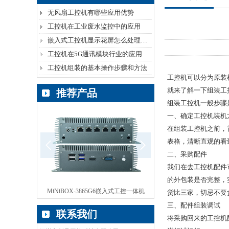
无风扇工控机有哪些应用优势
工控机在工业废水监控中的应用
嵌入式工控机显示花屏怎么处理呢？
工控机在5G通讯模块行业的应用
工控机组装的基本操作步骤和方法
工控机可以分为原装
就来了解一下组装工
推荐产品
组装工控机一般步骤
一、确定工控机装机
在组装工控机之前，
表格，清晰直观的看
二、采购配件
我们在去工控机配件
的外包装是否完整，
嵌入式工控一体机
ebox无风扇工控机
BOX-HM86无风扇
货比三家，切忌不要
三、配件组装调试
联系我们
将采购回来的工控机