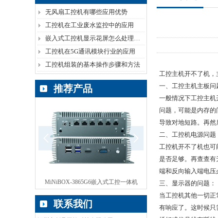
无风扇工控机有哪些应用优势
工控机在工业废水监控中的应用
嵌入式工控机显示花屏怎么处理呢？
工控机在5G通讯模块行业的应用
工控机组装的基本操作步骤和方法
工控主机开不了机，
一、工控主机主板问
推荐产品
一般情况下工控主机
问题，可能是内存的
导致对地短路。再然
二、工控机电源问题
工控机开不了机也可
是否足够。再查查有
端和反向输入端电压
OX-3865G6嵌入式工控一体机
ebox无风扇工控机
BOX
三、显示器的问题：
当工控机其他一切正
联系我们
有响应了。这时候只需