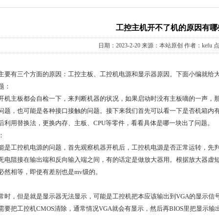
工控主机开不了机的原因有哪
日期：2023-2-20 来源：本站原创 作者：kefu 点
主要有三个方面的原因：工控主板、工控机电源和显示器原因。下面小编就给
题：
开机主板都会自检一下，来判断机器的状况，如果启动时没有主板嘀的一声，
问题，也可能是各种接口接触的问题。接下来我们首先可以看一下是否机箱内
后利用替换法，更换内存、主板、CPU等零件，看看具体是哪一块出了问题。
：
能是工控机电源的问题，首先观察机器开机后，工控机电源是否正常运转，先判
无电阻接在输出端和反向输入端之间，有的话定是做放大器用。根据放大器虚
必然相等，即使有差别也是mv级的。
-HM86无风扇工业计算机
新款MINIBOX嵌入式无风扇工控机
常时，但是就是显示器无法显示，可能是工控机把本应该输出到VGA的显示信号
要把工控机CMOS清除，通常情况VGA就会有显示，然后再BIOS里把显示输出